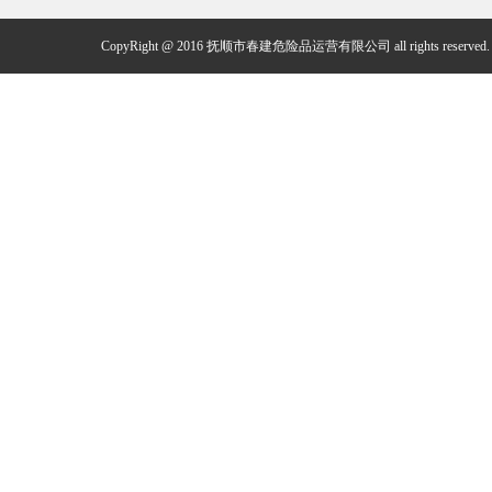
CopyRight @ 2016 抚顺市春建危险品运营有限公司 all rights reserved